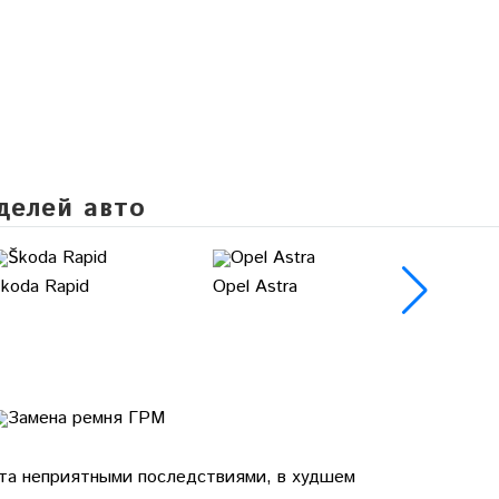
делей авто
koda Rapid
Opel Astra
Opel Zaf
ата неприятными последствиями, в худшем