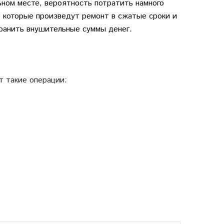
ьном месте, вероятность потратить намного
 которые произведут ремонт в сжатые сроки и
хранить внушительные суммы денег.
т такие операции:
ие с помощью профессиональных инструментов.
 можно навредить автомобилю, спровоцировав
нную замену.