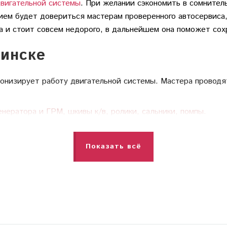
двигательной системы
. При желании сэкономить в сомнител
ем будет довериться мастерам проверенного автосервиса,
а и стоит совсем недорого, в дальнейшем она поможет со
инске
онизирует работу двигательной системы. Мастера проводя
нератора и ГРМ, шкивы к/в, ролики, сальники, помпы.
мпы.
ного механизма: выставляют метки и регулируют натяжен
крышки, шкивы к/в, ремень генератора.
Показать всё
тор радиатора.
й технических жидкостей.
ответствующего опыта и инструментов. Ведь таким образом
айтесь в проверенный автосервис, где проведут качестве