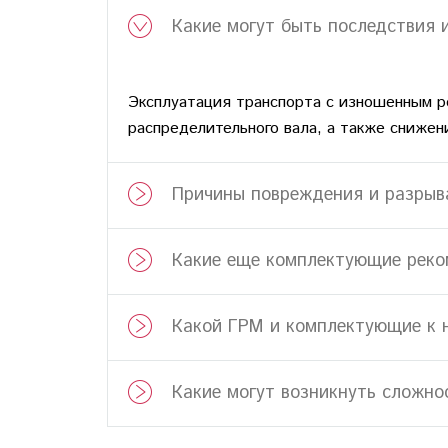
Вместе с заменой профессионалы советуют зам
Какие могут быть последствия 
при этом не сильно увеличивается, зато помо
проведут полный спектр процедур, обеспечив и
Эксплуатация транспорта с изношенным р
Осуществляем замену ремней ГРМ автомобилей:
распределительного вала, а также снижен
других. Записаться на СТО можно по телефон
Замена ремня ГРМ: це
Причины повреждения и разрыв
Стоимость услуги варьируется в зависимости о
Какие еще комплектующие реко
обращайтесь по указанным контактам самостоя
ближайшее, комфортное для клиента, время.
Какой ГРМ и комплектующие к 
В каких случаях требуется 
Помимо естественного износа, ремень газорас
Какие могут возникнуть сложно
неисправная помпа, неквалифицированно устано