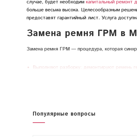
случае, будет необходим
капитальный ремонт 
больше весьма высока. Целесообразным решени
предоставят гарантийный лист. Услуга доступн
Замена ремня ГРМ в М
Замена ремня ГРМ — процедура, которая синхр
Выполняют разборку: демонтируют ремень ге
Устанавливают новые ролики, сальники и по
Устанавливают элемент газораспределитель
Собирают навесное оборудование: защитные 
Проверяют охлаждающую систему и вентиля
Осматривают систему на наличие подтекани
Не беритесь за процедуру, если у Вас нет со
Популярные вопросы
необходимость дорогостоящего ремонта. Обращ